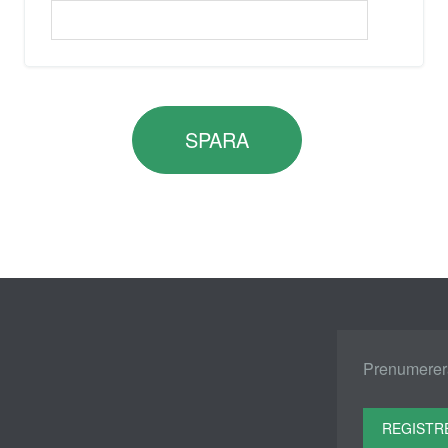
SPARA
Prenumerera
REGISTR